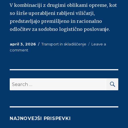
V kombinaciji z drugimi oblikami opreme, kot
so širše uporabljeni rabljeni viličarji,
predstavljajo premišljeno in racionalno
odločitev za sodobno logistično poslovanje.
Posted
april 3, 2026
Categories
Transport in skladiščenje
Leave a
on
comment
on
Zakaj
se
podjetja
vse
pogosteje
SE
Search
odločajo
for:
za
rabljene
električne
viličarje
NAJNOVEJŠI PRISPEVKI