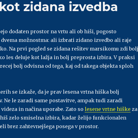
 kot zidana izvedba
jejo dodaten prostor na vrtu ali ob hiši, pogosto
 dvema možnostma: ali izbrati zidano izvedbo ali raje
ko. Na prvi pogled se zidana rešitev marsikomu zdi bol
o les deluje kot lažja in bolj preprosta izbira. V praksi
precej bolj odvisna od tega, kaj od takega objekta sploh
erih se izkaže, da je prav lesena vrtna hiška bolj
v. Ne le zaradi same postavitve, ampak tudi zaradi
, videza in načina uporabe. Zato so
lesene vrtne hiške
za
hiš zelo smiselna izbira, kadar želijo funkcionalen
eli brez zahtevnejšega posega v prostor.