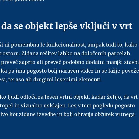
 da se objekt lepše vključi v vrt
hiši ni pomembna le funkcionalnost, ampak tudi to, kako
prostoru. Zidana rešitev lahko na določenih parcelah
 preveč zaprto ali preveč podobno dodatni manjši stavbi
ka pa ima pogosto bolj naraven videz in se lažje poveže
esi, teraso ali drugimi lesenimi elementi.
ko ljudi odloča za lesen vrtni objekt, kadar želijo, da vrt
 topel in vizualno usklajen. Les v tem pogledu pogosto
jivo kot zidane izvedbe in bolj ohranja občutek vrtnega