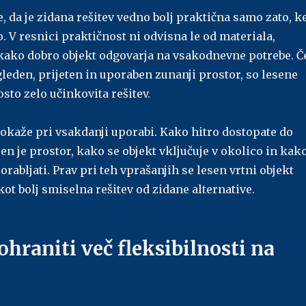
, da je zidana rešitev vedno bolj praktična samo zato, k
no. V resnici praktičnost ni odvisna le od materiala,
kako dobro objekt odgovarja na vsakodnevne potrebe. Č
leden, prijeten in uporaben zunanji prostor, so lesene
sto zelo učinkovita rešitev.
pokaže pri vsakdanji uporabi. Kako hitro dostopate do
jen je prostor, kako se objekt vključuje v okolico in kak
orabljati. Prav pri teh vprašanjih se lesen vrtni objekt
ot bolj smiselna rešitev od zidane alternative.
 ohraniti več fleksibilnosti na