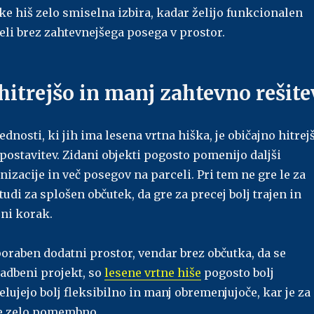
e hiš zelo smiselna izbira, kadar želijo funkcionalen
eli brez zahtevnejšega posega v prostor.
 hitrejšo in manj zahtevno rešite
ednosti, ki jih ima lesena vrtna hiška, je običajno hitrej
postavitev. Zidani objekti pogosto pomenijo daljši
nizacije in več posegov na parceli. Pri tem ne gre le za
udi za splošen občutek, da gre za precej bolj trajen in
ni korak.
oraben dodatni prostor, vendar brez občutka, da se
radbeni projekt, so
lesene vrtne hiše
pogosto bolj
elujejo bolj fleksibilno in manj obremenjujoče, kar je za
ke zelo pomembno.