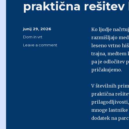
praktična rešitev
Posted
junij 29, 2026
Ko ljudje načrtu
on
Categories
Dom in vrt
razmišljajo med
Leave a comment
on
leseno vrtno hiš
Kdaj
trajna, medtem k
so
pa je odločitev 
lesene
vrtne
pričakujemo.
hiške
bolj
V številnih prim
praktična
rešitev
praktična rešite
kot
prilagodljivosti
zidana
mnoge lastnike 
izvedba
dodatek na parc