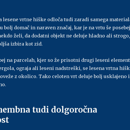
za lesene vrtne hiške odloča tudi zaradi samega material
u bolj domač in naraven značaj, kar je na vrtu še posebe
do želi, da dodatni objekt ne deluje hladno ali strogo,
ljša izbira kot zid.
bej na parcelah, kjer so že prisotni drugi leseni element
pergola, ograja ali leseni nadstreški, se lesena vrtna hiš
oveže z okolico. Tako celoten vrt deluje bolj usklajeno 
no.
membna tudi dolgoročna
st