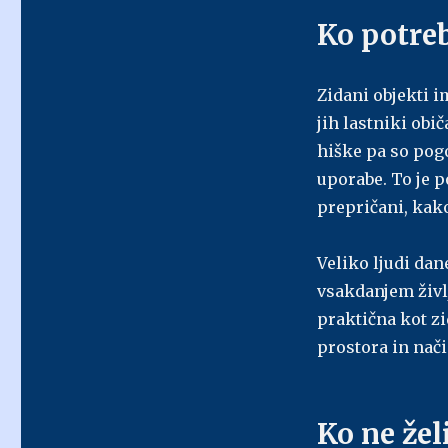
Ko potreb
Zidani objekti i
jih lastniki obi
hiške pa so pogo
uporabe. To je 
prepričani, kako
Veliko ljudi dan
vsakdanjem življ
praktična kot z
prostora in nač
Ko ne žel