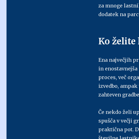
za mnoge lastnik
dodatek na parc
Ko želite
Ena največjih pr
in enostavnejša 
proces, več orga
izvedbo, ampak t
zahteven gradbe
Če nekdo želi up
spušča v večji g
praktična pot. D
številne lastni