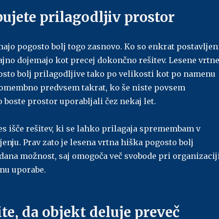
ujete prilagodljiv prostor
majo pogosto bolj togo zasnovo. Ko so enkrat postavljeni
čajno dojemajo kot precej dokončno rešitev. Lesene vrtn
sto bolj prilagodljive tako po velikosti kot po namenu
pomembno predvsem takrat, ko še niste povsem
 boste prostor uporabljali čez nekaj let.
es išče rešitev, ki se lahko prilagaja spremembam v
enju. Prav zato je lesena vrtna hiška pogosto bolj
idana možnost, saj omogoča več svobode pri organizacij
inu uporabe.
ite, da objekt deluje preveč