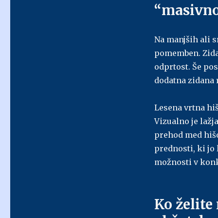
“masivn
Na manjših ali s
pomemben. Zidani
odprtost. Še pos
dodatna zidana r
Lesena vrtna hiš
Vizualno je lažj
prehod med hišo
prednosti, ki jo
možnosti v kon
Ko želite