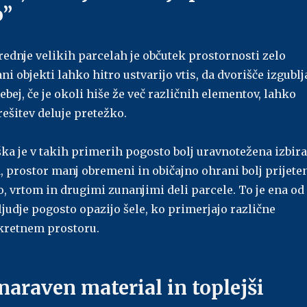
o”
rednje velikih parcelah je občutek prostornosti zelo
 objekti lahko hitro ustvarijo vtis, da dvorišče izgublj
ebej, če je okoli hiše že več različnih elementov, lahko
ešitev deluje pretežko.
ka je v takih primerih pogosto bolj uravnotežena izbira
a, prostor manj obremeni in običajno ohrani bolj prijete
, vrtom in drugimi zunanjimi deli parcele. To je ena od
 ljudje pogosto opazijo šele, ko primerjajo različne
kretnem prostoru.
 naraven material in toplejši