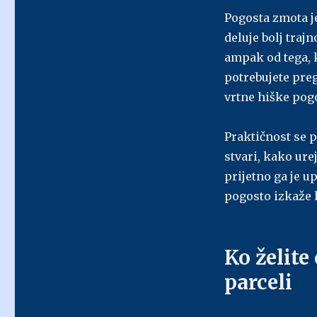
Pogosta zmota je
deluje bolj traj
ampak od tega, 
potrebujete preg
vrtne hiške pogo
Praktičnost se 
stvari, kako ure
prijetno ga je up
pogosto izkaže k
Ko želite
parceli