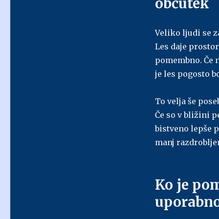
občutek
Veliko ljudi se 
Les daje prostor
pomembno. Če nek
je les pogosto bo
To velja še pose
Če so v bližini 
bistveno lepše p
manj razdroblje
Ko je po
uporabno