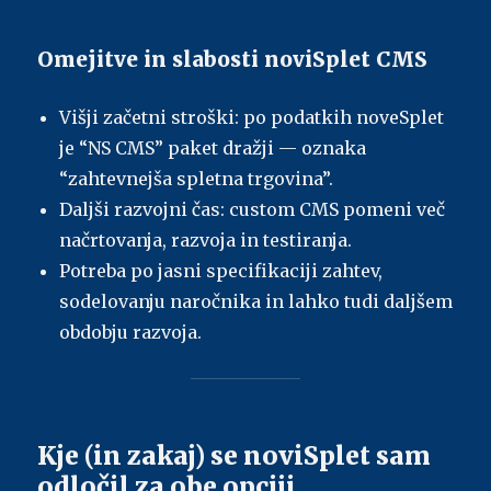
Omejitve in slabosti noviSplet CMS
Višji začetni stroški: po podatkih noveSplet
je “NS CMS” paket dražji — oznaka
“zahtevnejša spletna trgovina”.
Daljši razvojni čas: custom CMS pomeni več
načrtovanja, razvoja in testiranja.
Potreba po jasni specifikaciji zahtev,
sodelovanju naročnika in lahko tudi daljšem
obdobju razvoja.
Kje (in zakaj) se noviSplet sam
odločil za obe opciji