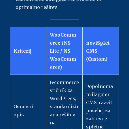
optimalno rešitev.
WooComm
erce (NS
noviSplet
Kriterij
Lite / NS
CMS
WooComm
(Custom)
erce)
E-commerce
Popolnoma
vtičnik za
prilagojen
WordPress;
CMS, razvit
Osnovni
standardizir
posebej za
opis
ana rešitev
zahtevne
na
spletne