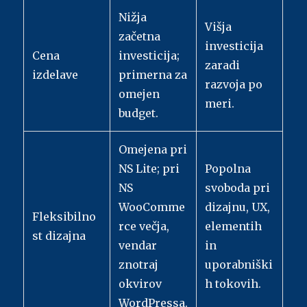
Nižja
Višja
začetna
investicija
Cena
investicija;
zaradi
izdelave
primerna za
razvoja po
omejen
meri.
budget.
Omejena pri
NS Lite; pri
Popolna
NS
svoboda pri
WooComme
dizajnu, UX,
Fleksibilno
rce večja,
elementih
st dizajna
vendar
in
znotraj
uporabniški
okvirov
h tokovih.
WordPressa.