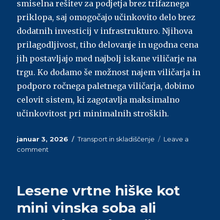
smiselna rešitev za podjetja brez trifaznega
priklopa, saj omogočajo učinkovito delo brez
dodatnih investicij v infrastrukturo. Njihova
prilagodljivost, tiho delovanje in ugodna cena
jih postavljajo med najbolj iskane viličarje na
trgu. Ko dodamo še možnost najem viličarja in
podporo ročnega paletnega viličarja, dobimo
celovit sistem, ki zagotavlja maksimalno
učinkovitost pri minimalnih stroških.
Posted
januar 3, 2026
Categories
Transport in skladiščenje
Leave a
on
comment
on
Rabljeni
električni
viličarji
Lesene vrtne hiške kot
za
podjetja
mini vinska soba ali
brez