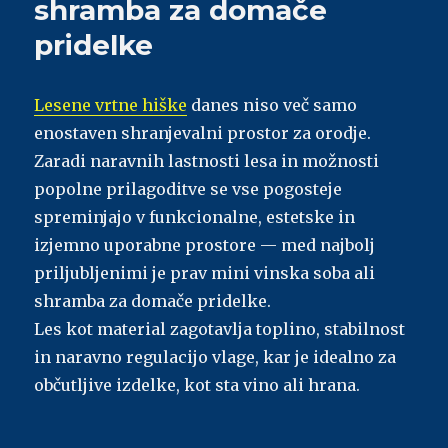
shramba za domače
trifaznega
priklopa
pridelke
Lesene vrtne hiške
danes niso več samo
enostaven shranjevalni prostor za orodje.
Zaradi naravnih lastnosti lesa in možnosti
popolne prilagoditve se vse pogosteje
spreminjajo v funkcionalne, estetske in
izjemno uporabne prostore — med najbolj
priljubljenimi je prav mini vinska soba ali
shramba za domače pridelke.
Les kot material zagotavlja toplino, stabilnost
in naravno regulacijo vlage, kar je idealno za
občutljive izdelke, kot sta vino ali hrana.