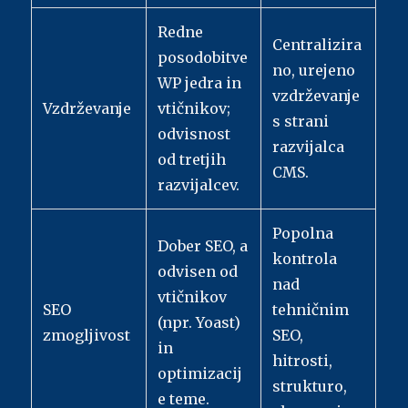
Redne
Centralizira
posodobitve
no, urejeno
WP jedra in
vzdrževanje
Vzdrževanje
vtičnikov;
s strani
odvisnost
razvijalca
od tretjih
CMS.
razvijalcev.
Popolna
Dober SEO, a
kontrola
odvisen od
nad
vtičnikov
SEO
tehničnim
(npr. Yoast)
zmogljivost
SEO,
in
hitrosti,
optimizacij
strukturo,
e teme.