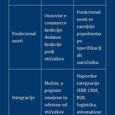
Funkcional
Osnovne e-
nosti se
commerce
razvijejo
funkcije;
Funkcional
popolnoma
dodatne
nosti
po
funkcije
specifikacij
prek
ah
vtičnikov.
naročnika.
Napredne
Možne, a
integracije
pogosto
(ERP, CRM,
Integracije
omejene in
B2B,
odvisne od
logistika,
vtičnikov.
avtomatizac