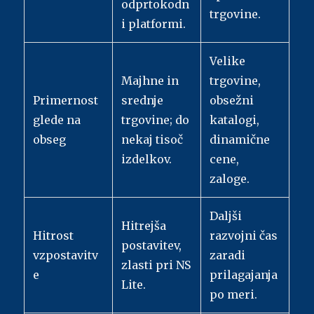
odprtokodn
trgovine.
i platformi.
Velike
Majhne in
trgovine,
Primernost
srednje
obsežni
glede na
trgovine; do
katalogi,
obseg
nekaj tisoč
dinamične
izdelkov.
cene,
zaloge.
Daljši
Hitrejša
Hitrost
razvojni čas
postavitev,
vzpostavitv
zaradi
zlasti pri NS
e
prilagajanja
Lite.
po meri.