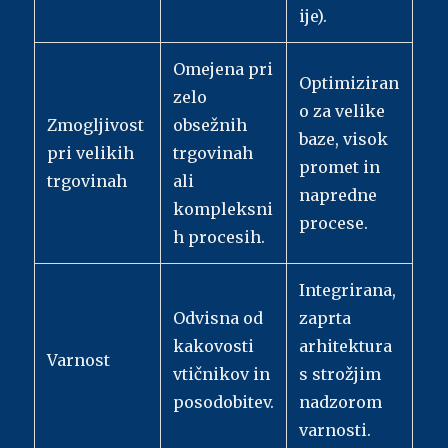
ije).
Omejena pri
Optimiziran
zelo
o za velike
Zmogljivost
obsežnih
baze, visok
pri velikih
trgovinah
promet in
trgovinah
ali
napredne
kompleksni
procese.
h procesih.
Integrirana,
Odvisna od
zaprta
kakovosti
arhitektura
Varnost
vtičnikov in
s strožjim
posodobitev.
nadzorom
varnosti.