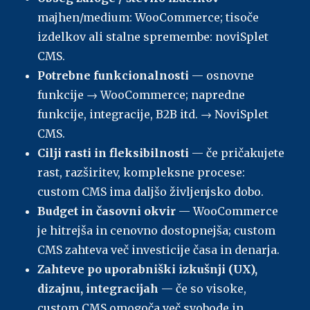
majhen/medium: WooCommerce; tisoče
izdelkov ali stalne spremembe: noviSplet
CMS.
Potrebne funkcionalnosti
— osnovne
funkcije → WooCommerce; napredne
funkcije, integracije, B2B itd. → NoviSplet
CMS.
Cilji rasti in fleksibilnosti
— če pričakujete
rast, razširitev, kompleksne procese:
custom CMS ima daljšo življenjsko dobo.
Budget in časovni okvir
— WooCommerce
je hitrejša in cenovno dostopnejša; custom
CMS zahteva več investicije časa in denarja.
Zahteve po uporabniški izkušnji (UX),
dizajnu, integracijah
— če so visoke,
custom CMS omogoča več svobode in