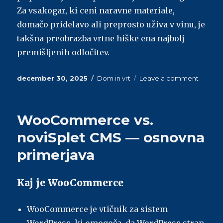
Za vsakogar, ki ceni naravne materiale,
domačo pridelavo ali preprosto uživa v vinu, je
takšna preobrazba vrtne hiške ena najbolj
premišljenih odločitev.
Posted
december 30, 2025
Categories
Dom in vrt
Leave a comment
on
on
Lesene
vrtne
hiške
WooCommerce vs.
kot
mini
noviSplet CMS — osnovna
vinska
primerjava
soba
ali
shramb
Kaj je WooCommerce
za
domač
pridelk
WooCommerce je vtičnik za sistem