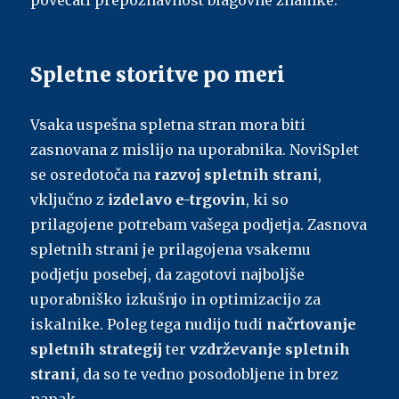
povečati prepoznavnost blagovne znamke.
Spletne storitve po meri
Vsaka uspešna spletna stran mora biti
zasnovana z mislijo na uporabnika. NoviSplet
se osredotoča na
razvoj spletnih strani
,
vključno z
izdelavo e-trgovin
, ki so
prilagojene potrebam vašega podjetja. Zasnova
spletnih strani je prilagojena vsakemu
podjetju posebej, da zagotovi najboljše
uporabniško izkušnjo in optimizacijo za
iskalnike. Poleg tega nudijo tudi
načrtovanje
spletnih strategij
ter
vzdrževanje spletnih
strani
, da so te vedno posodobljene in brez