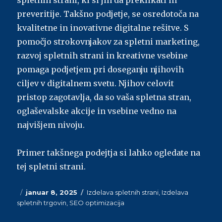
spletnih strani, ki si jih da preklikati in
preveritije. Takšno podjetje, se osredotoča na
kvalitetne in inovativne digitalne rešitve. S
pomočjo strokovnjakov za spletni marketing,
razvoj spletnih strani in kreativne vsebine
pomaga podjetjem pri doseganju njihovih
ciljev v digitalnem svetu. Njihov celovit
pristop zagotavlja, da so vaša spletna stran,
oglaševalske akcije in vsebine vedno na
najvišjem nivoju.
Primer takšnega podejtja si lahko ogledate na
tej spletni strani.
Posted
januar 8, 2025
Categories
Izdelava spletnih strani
,
Izdelava
spletnih trgovin
on
,
SEO optimizacija