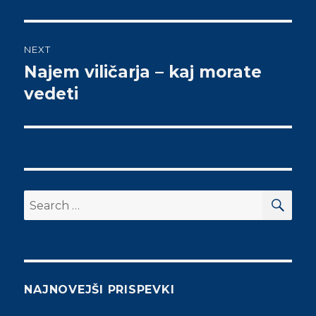
Navigacija
NEXT
prispevka
Najem viličarja – kaj morate
Next
vedeti
post:
SE
Search
for:
NAJNOVEJŠI PRISPEVKI