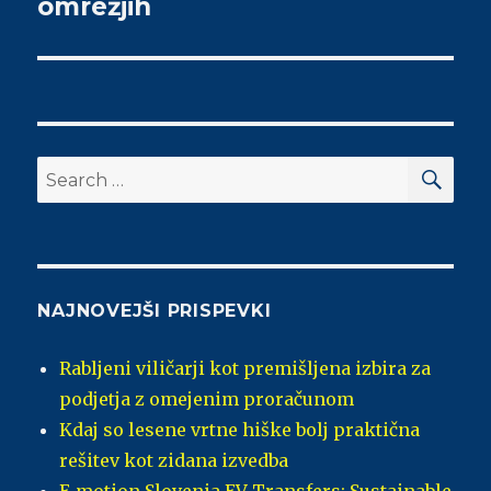
omrežjih
SE
Search
for:
NAJNOVEJŠI PRISPEVKI
Rabljeni viličarji kot premišljena izbira za
podjetja z omejenim proračunom
Kdaj so lesene vrtne hiške bolj praktična
rešitev kot zidana izvedba