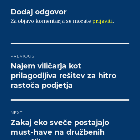
Dodaj odgovor
Za objavo komentarja se morate
prijaviti
.
Navigacija
PREVIOUS
prispevka
Najem viličarja kot
Previous
prilagodljiva rešitev za hitro
post:
rastoča podjetja
NEXT
Zakaj eko sveče postajajo
Next
must-have na družbenih
post: